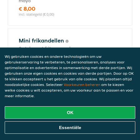
mayo
€ 8,00
incl. statiegeld (€ 0,00)
Mini frikandellen
6 stuks met frites, appelmoes en mayo
€ 7,00
Wij gebruiken cookies en andere technologieën om uw
incl. statiegeld (€ 0,00)
gebruikerservaring te verbeteren, te personaliseren, analyses voor
optimalisatie en advertenties in samenwerking met derde partijen. Wij
gebruiken onze eigen cookies en cookies van derde partijen. Door op OK
te klikken accepteert u het gebruik van alle cookies. Wij plaatsen altijd
noodzakelijke cookies. Selecteer
Voorkeuren beheren
om te kiezen
Kip sateetje
welke cookies u wilt accepteren, om uw voorkeur aan te passen en voor
Gemarineerde kipfilet met huisgemaakte
meer informatie.
satésaus, gefruite uitjes, cassave, frites,
appelmoes en mayo
OK
€ 8,00
incl. statiegeld (€ 0,00)
Online Eten Bestellen
Essentiële