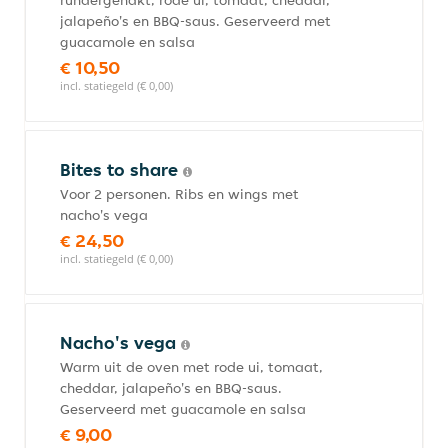
rundergehakt, rode ui, tomaat, cheddar,
jalapeño's en BBQ-saus. Geserveerd met
guacamole en salsa
€ 10,50
incl. statiegeld (€ 0,00)
Bites to share
Voor 2 personen. Ribs en wings met
nacho's vega
€ 24,50
incl. statiegeld (€ 0,00)
Nacho's vega
Warm uit de oven met rode ui, tomaat,
cheddar, jalapeño's en BBQ-saus.
Geserveerd met guacamole en salsa
€ 9,00