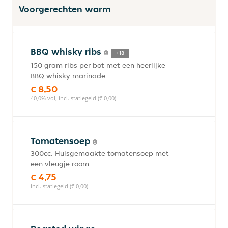
Voorgerechten warm
BBQ whisky ribs
+18
150 gram ribs per bot met een heerlijke
BBQ whisky marinade
€ 8,50
40,0% vol, incl. statiegeld (€ 0,00)
Tomatensoep
300cc. Huisgemaakte tomatensoep met
een vleugje room
€ 4,75
incl. statiegeld (€ 0,00)