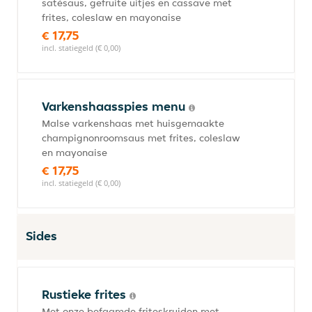
satésaus, gefruite uitjes en cassave met
frites, coleslaw en mayonaise
€ 17,75
incl. statiegeld (€ 0,00)
Varkenshaasspies menu
Malse varkenshaas met huisgemaakte
champignonroomsaus met frites, coleslaw
en mayonaise
€ 17,75
incl. statiegeld (€ 0,00)
Sides
Rustieke frites
Met onze befaamde friteskruiden met