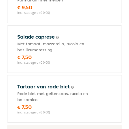
Parmaham met meloen
€ 9,50
incl. statiegeld (€ 0,00)
Salade caprese
Met tomaat, mozzarella, rucola en
basilicumdressing
€ 7,50
incl. statiegeld (€ 0,00)
Tartaar van rode biet
Rode biet met geitenkaas, rucola en
balsamico
€ 7,50
incl. statiegeld (€ 0,00)