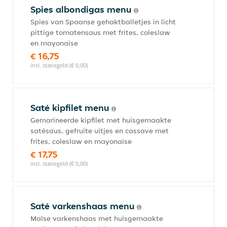
Spies albondigas menu
Spies van Spaanse gehaktballetjes in licht
pittige tomatensaus met frites, coleslaw
en mayonaise
€ 16,75
incl. statiegeld (€ 0,00)
Saté kipfilet menu
Gemarineerde kipfilet met huisgemaakte
satésaus, gefruite uitjes en cassave met
frites, coleslaw en mayonaise
€ 17,75
incl. statiegeld (€ 0,00)
Saté varkenshaas menu
Malse varkenshaas met huisgemaakte