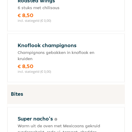
Roasted wings
6 stuks met chilisaus
€ 8,50
incl. statiegeld (€ 0,00)
Knoflook champignons
Champignons gebakken in knoflook en
kruiden
€ 8,50
incl. statiegeld (€ 0,00)
Bites
Super nacho's
Warm uit de oven met Mexicaans gekruid